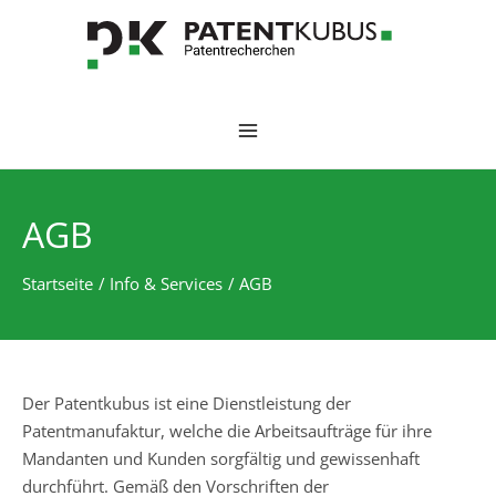
Zum
Inhalt
springen
MAIN
MENU
AGB
Startseite
Info & Services
AGB
Der Patentkubus ist eine Dienstleistung der
Patentmanufaktur, welche die Arbeitsaufträge für ihre
Mandanten und Kunden sorgfältig und gewissenhaft
durchführt. Gemäß den Vorschriften der